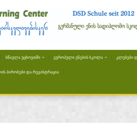
ᲡᲬᲐᲕᲚᲐ ᲣᲪᲮᲝᲔᲗᲨᲘ
ᲔᲕᲠᲝᲞᲣᲚᲘ ᲔᲜᲔᲑᲘᲡ ᲡᲙᲝᲚᲐ
ᲙᲚᲣᲑᲔᲑᲘ Დ
ᲘᲡ ᲞᲘᲠᲝᲑᲔᲑᲘ ᲓᲐ ᲠᲔᲒᲘᲡᲢᲠᲐᲪᲘᲐ