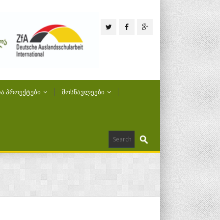
Ა ᲞᲠᲝᲔᲥᲢᲔᲑᲘ
ᲛᲝᲡᲬᲐᲕᲚᲔᲔᲑᲘ