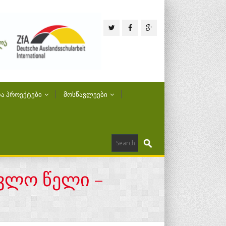
Ა ᲞᲠᲝᲔᲥᲢᲔᲑᲘ
ᲛᲝᲡᲬᲐᲕᲚᲔᲔᲑᲘ
ავლო წელი –