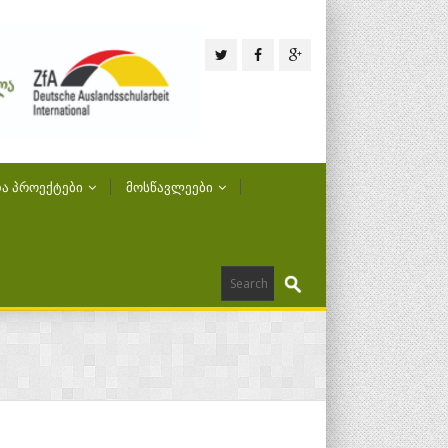
Ა ᲞᲠᲝᲔᲥᲢᲔᲑᲘ
ᲛᲝᲡᲬᲐᲕᲚᲔᲔᲑᲘ