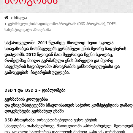
სწავლა
გერმანული ენის სადიპლომო პროგრამა (DSD პროგრამა), TOEFL –
სასერტიფიკატო პროგრამა
საქართველოში
2011 წლამდე მხოლოდ ხუთი
სკოლა
სთავაზობდა
მოსწავლეებს
გერმანული
ენის
მეორე
საფეხურის
დიპლომს
. 2012
წლიდან მათ
შეუერთდა
ჩვენი
სკოლაც
,
რომელმაც
მიიღო
გერმანული
ენის
პირველი
და
მეორე
საფეხურის
სადიპლომო
პროგრამის
განხორციელებისა და
გამოცდების
ჩატარების
უფლება
.
DSD
1 და
DSD 2 –
დიპლომ
ებ
ი
გერმანიის
კოლეჯებსა
და
უნივერსიტეტებში
სწავლისათვის
საჭირო
კომპეტენციის
დამად
დოკუმენტ
ებ
ი გერმანულ ენაში
DSD
პროგრამა:
ორიენტირებულია უცხო ენების
სწავლების თანამედროვე, მსოფლიოში აპრობირებულ მეთოდებ
და ყოველი საფეხურის დაძლევის შემდეგ გასცემს გერმანიის