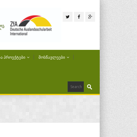
Ა ᲞᲠᲝᲔᲥᲢᲔᲑᲘ
ᲛᲝᲡᲬᲐᲕᲚᲔᲔᲑᲘ